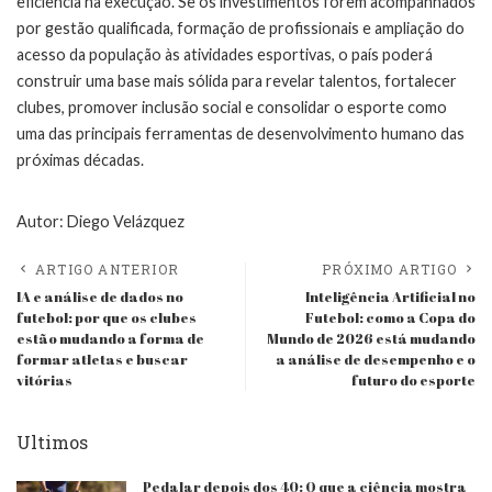
eficiência na execução. Se os investimentos forem acompanhados
por gestão qualificada, formação de profissionais e ampliação do
acesso da população às atividades esportivas, o país poderá
construir uma base mais sólida para revelar talentos, fortalecer
clubes, promover inclusão social e consolidar o esporte como
uma das principais ferramentas de desenvolvimento humano das
próximas décadas.
Autor: Diego Velázquez
ARTIGO ANTERIOR
PRÓXIMO ARTIGO
IA e análise de dados no
Inteligência Artificial no
futebol: por que os clubes
Futebol: como a Copa do
estão mudando a forma de
Mundo de 2026 está mudando
formar atletas e buscar
a análise de desempenho e o
vitórias
futuro do esporte
Ultimos
Pedalar depois dos 40: O que a ciência mostra