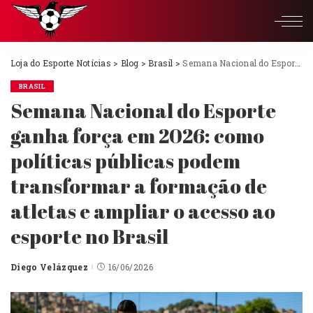
Loja do Esporte Notícias
>
Blog
>
Brasil
>
Semana Nacional do Esporte ganha força em 2026: como políticas públicas podem transformar a formação de atletas e ampliar o acesso ao esporte no Brasil
BRASIL
Semana Nacional do Esporte
ganha força em 2026: como
políticas públicas podem
transformar a formação de
atletas e ampliar o acesso ao
esporte no Brasil
Diego Velázquez
16/06/2026
Posted
by