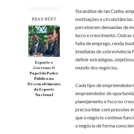
Na análise de Ian Cunha, emp
motivações e circunstâncias
READ NEXT
perceberem demandas de mer
lucro e crescimento. Outras
falta de emprego, renda insu
imediatas de sobrevivência 
definir estratégias, objetiv
Esporte e
mundo dos negócios.
Governo: O
Papel do Poder
Público no
Desenvolvimento
Cada tipo de empreendedoris
do Esporte
empreendedor de oportunidad
Nacional
planejamento e foco no cres
precisa lidar com pressões i
que o negócio continue funci
o negócio de forma conscient