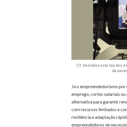
Descubra com Ian dos An
da neces
Já o empreendedorismo por n
emprego, cortes salariais o
alternativa para garantir re
com recursos limitados e com
resiliência e adaptação rápid
empreendedores de necessid