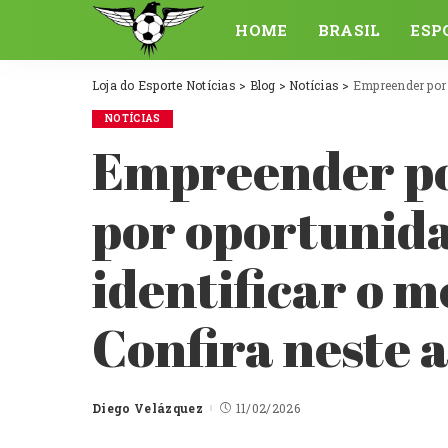
HOME
BRASIL
ESP
Loja do Esporte Notícias
>
Blog
>
Notícias
>
Empreender por nece
NOTÍCIAS
Empreender po
por oportunid
identificar o 
Confira neste a
Diego Velázquez
11/02/2026
Posted
by