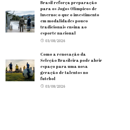
Brasil reforça preparação
para os Jogos Olímpicos de
Inverno: o que o investimento
em modalidades pouco
tradicionais ensina ao
esporte nacional
03/08/2026
Como a renovação da
Seleção Brasileira pode abrir
espaço para uma nova
geração de talentos no
futebol
03/08/2026