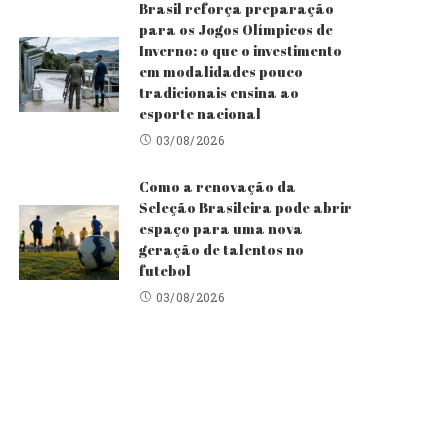
Brasil reforça preparação
para os Jogos Olímpicos de
Inverno: o que o investimento
em modalidades pouco
tradicionais ensina ao
esporte nacional
03/08/2026
Como a renovação da
Seleção Brasileira pode abrir
espaço para uma nova
geração de talentos no
futebol
03/08/2026