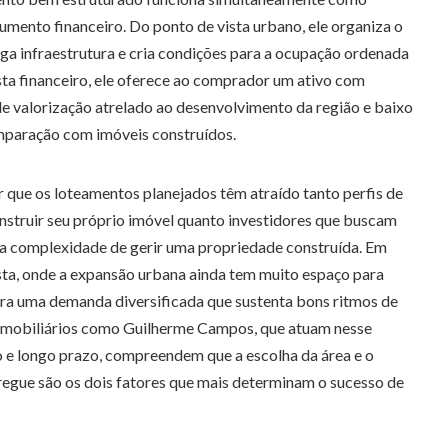
mento financeiro. Do ponto de vista urbano, ele organiza o
ga infraestrutura e cria condições para a ocupação ordenada
ista financeiro, ele oferece ao comprador um ativo com
 de valorização atrelado ao desenvolvimento da região e baixo
paração com imóveis construídos.
r que os loteamentos planejados têm atraído tanto perfis de
truir seu próprio imóvel quanto investidores que buscam
 a complexidade de gerir uma propriedade construída. Em
a, onde a expansão urbana ainda tem muito espaço para
tra uma demanda diversificada que sustenta bons ritmos de
imobiliários como Guilherme Campos, que atuam nesse
e longo prazo, compreendem que a escolha da área e o
regue são os dois fatores que mais determinam o sucesso de