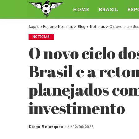
HOME
BRASIL
ESP
Loja do Esporte Notícias
>
Blog
>
Notícias
>
O novo ciclo dos lot
NOTÍCIAS
O novo ciclo d
Brasil e a ret
planejados com
investimento
Diego Velázquez
12/06/2026
Posted
by