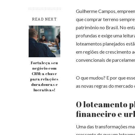
Guilherme Campos, empreende
que comprar terreno sempre 
READ NEXT
patrimônio no Brasil. No en
profundas e exige uma leitura
loteamentos planejados estã
em regiões de crescimento a
convencionais de parcelame
Fortaleça seu
negócio com
CRM: a chave
O que mudou? E por que esse
para relações
duradouras e
as novas regras do mercado 
lucrativas!
O loteamento p
financeiro e u
Uma das transformações mais
crescente de que um loteam