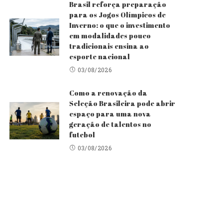
Brasil reforça preparação
para os Jogos Olímpicos de
Inverno: o que o investimento
em modalidades pouco
tradicionais ensina ao
esporte nacional
03/08/2026
Como a renovação da
Seleção Brasileira pode abrir
espaço para uma nova
geração de talentos no
futebol
03/08/2026