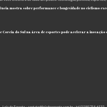
iência mostra sobre performance e longevidade no ciclismo exe
e Coreia do Sul na área de esportes pode acelerar a inovação 
Loja do Esporte -
contato@lojadoesporte.com.br
- tel.(11)91754-6532