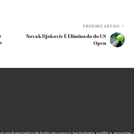
PRÓXIMO ARTIGO
a
Novak Djokovic É Eliminado do US
s
Open
ui você encontra de tudo um pouco: tecnologia, política, esportes,