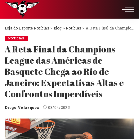
Loja do Esporte Notícias
>
Blog
>
Notícias
>
A Reta Final da Champions League das Américas de Basquete Chega ao Rio de Janeiro: Expectativas Altas e Confrontos Imperdíveis
NOTÍCIAS
A Reta Final da Champions
League das Américas de
Basquete Chega ao Rio de
Janeiro: Expectativas Altas e
Confrontos Imperdíveis
Diego Velázquez
03/04/2025
Posted
by