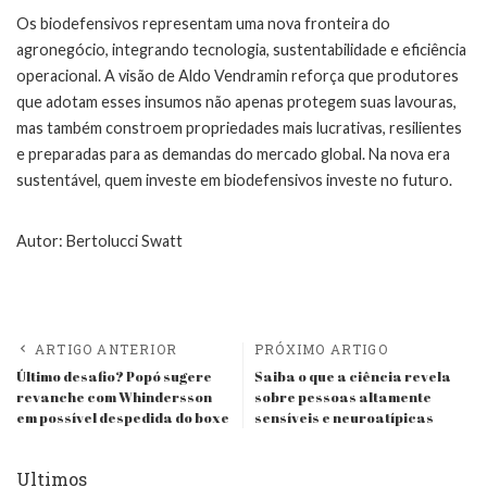
Os biodefensivos representam uma nova fronteira do
agronegócio, integrando tecnologia, sustentabilidade e eficiência
operacional. A visão de Aldo Vendramin reforça que produtores
que adotam esses insumos não apenas protegem suas lavouras,
mas também constroem propriedades mais lucrativas, resilientes
e preparadas para as demandas do mercado global. Na nova era
sustentável, quem investe em biodefensivos investe no futuro.
Autor: Bertolucci Swatt
ARTIGO ANTERIOR
PRÓXIMO ARTIGO
Último desafio? Popó sugere
Saiba o que a ciência revela
revanche com Whindersson
sobre pessoas altamente
em possível despedida do boxe
sensíveis e neuroatípicas
Ultimos