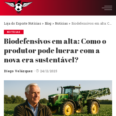
Loja do Esporte Notícias
>
Blog
>
Notícias
>
Biodefensivos em alta: Como o produtor pode lucrar com a nova era sustentável?
NOTÍCIAS
Biodefensivos em alta: Como o
produtor pode lucrar com a
nova era sustentável?
Diego Velázquez
24/11/2025
Posted
by