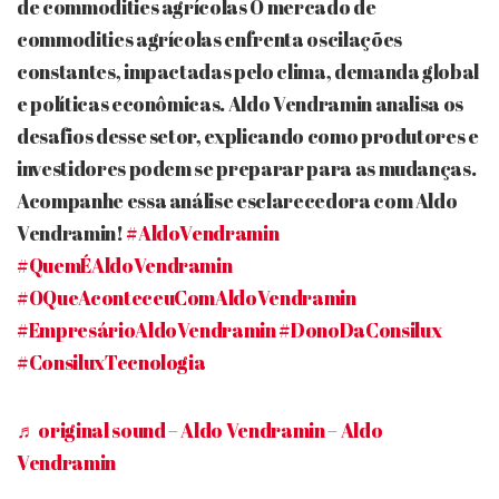
de commodities agrícolas O mercado de
commodities agrícolas enfrenta oscilações
constantes, impactadas pelo clima, demanda global
e políticas econômicas. Aldo Vendramin analisa os
desafios desse setor, explicando como produtores e
investidores podem se preparar para as mudanças.
Acompanhe essa análise esclarecedora com Aldo
Vendramin!
#AldoVendramin
#QuemÉAldoVendramin
#OQueAconteceuComAldoVendramin
#EmpresárioAldoVendramin
#DonoDaConsilux
#ConsiluxTecnologia
♬ original sound – Aldo Vendramin – Aldo
Vendramin