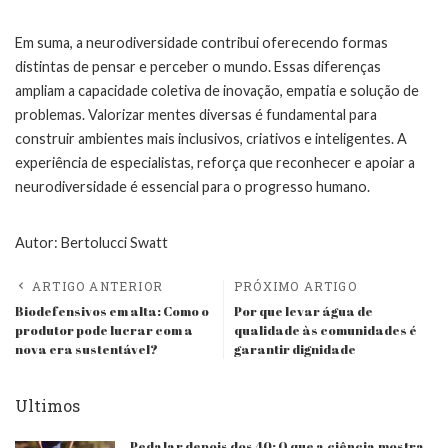
Em suma, a neurodiversidade contribui oferecendo formas
distintas de pensar e perceber o mundo. Essas diferenças
ampliam a capacidade coletiva de inovação, empatia e solução de
problemas. Valorizar mentes diversas é fundamental para
construir ambientes mais inclusivos, criativos e inteligentes. A
experiência de especialistas, reforça que reconhecer e apoiar a
neurodiversidade é essencial para o progresso humano.
Autor:
Bertolucci Swatt
ARTIGO ANTERIOR
PRÓXIMO ARTIGO
Biodefensivos em alta: Como o
Por que levar água de
produtor pode lucrar com a
qualidade às comunidades é
nova era sustentável?
garantir dignidade
Ultimos
Pedalar depois dos 40: O que a ciência mostra