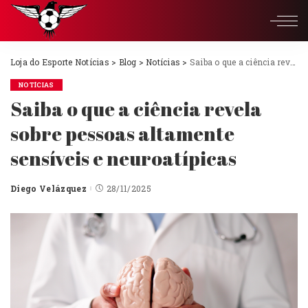
Loja do Esporte Notícias
>
Blog
>
Notícias
>
Saiba o que a ciência revela sobre pessoas altamente sensíveis e neuroatípicas
NOTÍCIAS
Saiba o que a ciência revela
sobre pessoas altamente
sensíveis e neuroatípicas
Diego Velázquez
28/11/2025
Posted
by