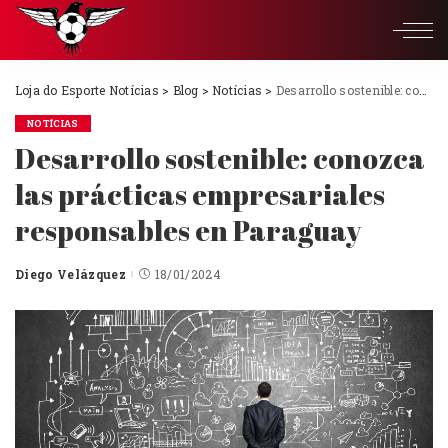
Loja do Esporte Notícias
>
Blog
>
Notícias
>
Desarrollo sostenible: conozca las prácticas empresariales responsables en Paraguay
NOTÍCIAS
Desarrollo sostenible: conozca
las prácticas empresariales
responsables en Paraguay
Diego Velázquez
18/01/2024
Posted
by