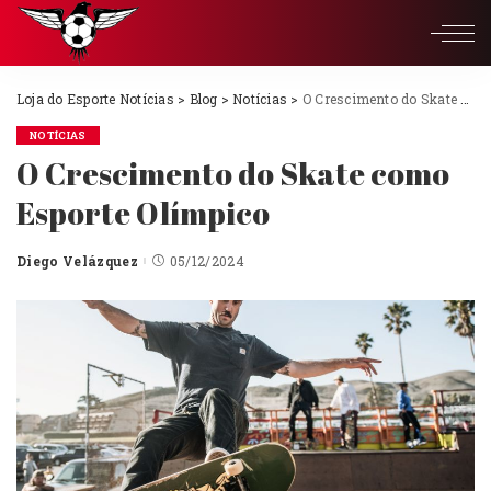
Loja do Esporte Notícias
>
Blog
>
Notícias
>
O Crescimento do Skate como Esporte Olímpico
NOTÍCIAS
O Crescimento do Skate como
Esporte Olímpico
Diego Velázquez
05/12/2024
Posted
by