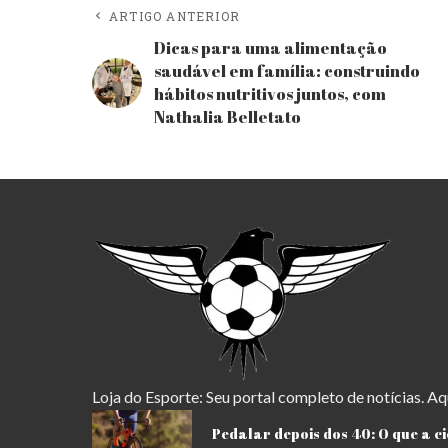
ARTIGO ANTERIOR
Dicas para uma alimentação
saudável em família: construindo
hábitos nutritivos juntos, com
Nathalia Belletato
Loja do Esporte: Seu portal completo de notícias. Aq
Pedalar depois dos 40: O que a c