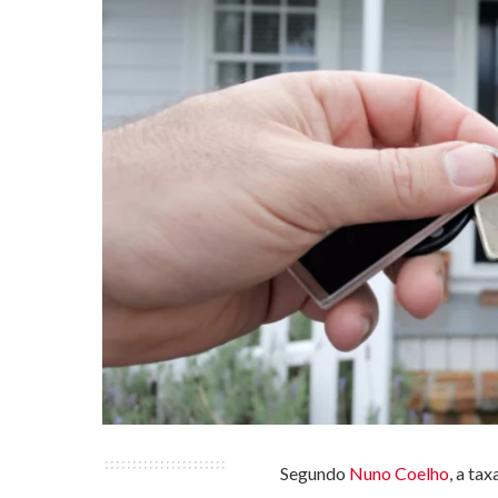
Segundo
Nuno Coelho
, a ta