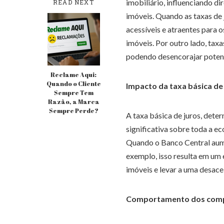
imobiliário, influenciando d
READ NEXT
imóveis. Quando as taxas de 
acessíveis e atraentes para 
imóveis. Por outro lado, tax
podendo desencorajar potenc
Reclame Aqui:
Quando o Cliente
Impacto da taxa básica de
Sempre Tem
Razão, a Marca
Sempre Perde?
A taxa básica de juros, dete
significativa sobre toda a e
Quando o Banco Central aumen
exemplo, isso resulta em um
imóveis e levar a uma desace
Comportamento dos compr