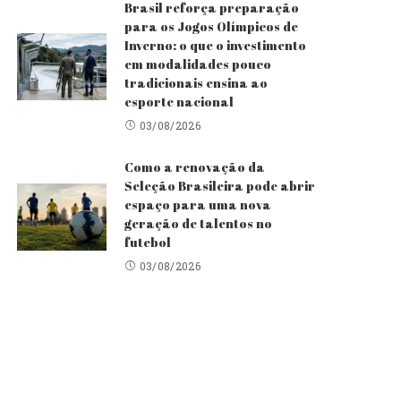
Brasil reforça preparação
para os Jogos Olímpicos de
Inverno: o que o investimento
em modalidades pouco
tradicionais ensina ao
esporte nacional
03/08/2026
Como a renovação da
Seleção Brasileira pode abrir
espaço para uma nova
geração de talentos no
futebol
03/08/2026