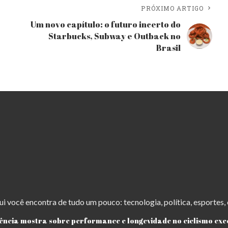
PRÓXIMO ARTIGO
Um novo capítulo: o futuro incerto do
Starbucks, Subway e Outback no
Brasil
ui você encontra de tudo um pouco: tecnologia, política, esportes,
iência mostra sobre performance e longevidade no ciclismo exe