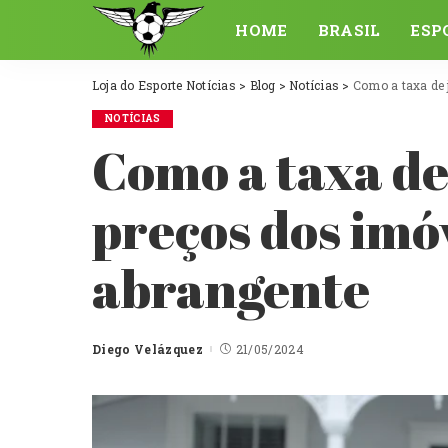
HOME
BRASIL
ESP
Loja do Esporte Notícias
>
Blog
>
Notícias
>
Como a taxa de 
NOTÍCIAS
Como a taxa de 
preços dos imó
abrangente
Diego Velázquez
21/05/2024
Posted
by