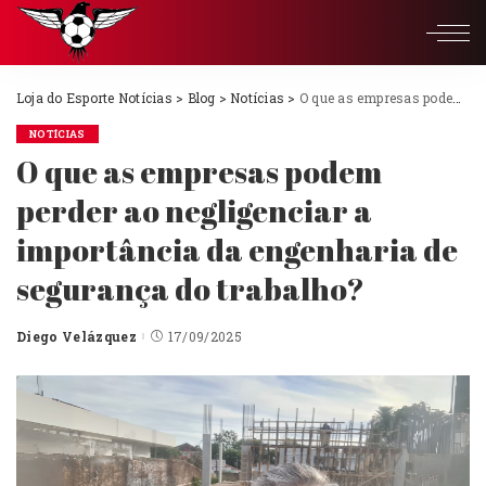
Loja do Esporte Notícias
>
Blog
>
Notícias
>
O que as empresas podem perder ao negligenciar a importância da engenharia de segurança do trabalho?
NOTÍCIAS
O que as empresas podem
perder ao negligenciar a
importância da engenharia de
segurança do trabalho?
Diego Velázquez
17/09/2025
Posted
by