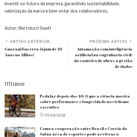
investir no futuro da empresa, garantindo sustentabilidade,
valorização da marca e bem-estar dos colaboradores.
Autor:
Bertolucci Swatt
ARTIGO ANTERIOR
PRÓXIMO ARTIGO
Guarani Encerra Jejum de 36
Automação com inteligência
Anos no Aflitos!
artificial na engenharia civil:
do canteiro de obras à gestão
de dados
Ultimos
Pedalar depois dos 40: O que a ciência mostra
sobre performance e longevidade no ciclismo
executivo
05/08/2026
Como a cooperação entre Brasil e Coreia do
Sul na área de esportes pode acelerar a